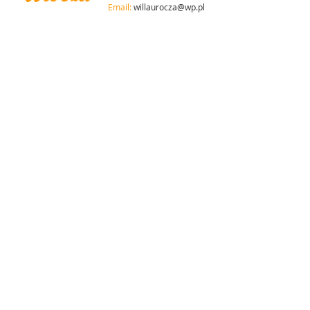
Email:
willaurocza@wp.pl